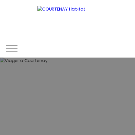
ACCUEIL
ACHETER
LOUER
VENDRE
ESTIMER
Être rappelé