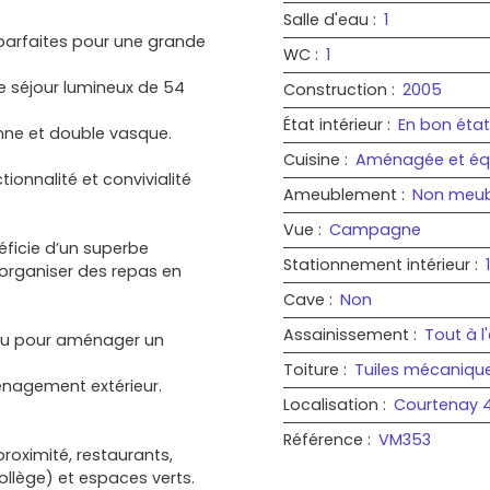
Salle d'eau
:
1
 parfaites pour une grande
WC
:
1
e séjour lumineux de 54
Construction
:
2005
État intérieur
:
En bon état
nne et double vasque.
Cuisine
:
Aménagée et éq
ionnalité et convivialité
Ameublement
:
Non meub
Vue
:
Campagne
néficie d’un superbe
Stationnement intérieur
:
1
 organiser des repas en
Cave
:
Non
Assainissement
:
Tout à 
 ou pour aménager un
Toiture
:
Tuiles mécaniqu
ménagement extérieur.
Localisation
:
Courtenay 
Référence
:
VM353
roximité, restaurants,
ollège) et espaces verts.