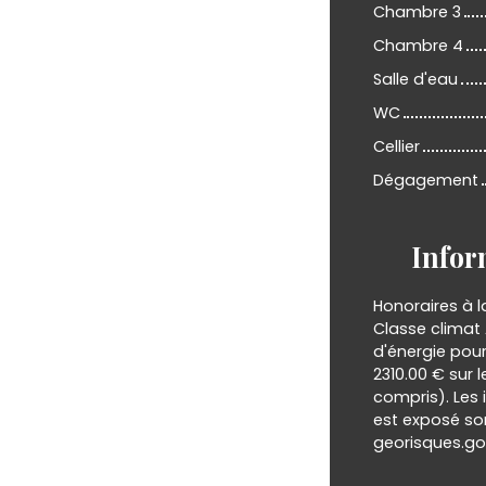
Chambre 3
Chambre 4
Salle d'eau
WC
Cellier
Dégagement
Infor
Honoraires à l
Classe climat
d'énergie pour
2310.00 € sur
compris). Les 
est exposé son
georisques.gou