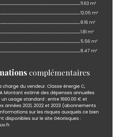
11.63 m²
12.05 m²
8.16 m²
1.81 m²
5.56 m²
8.47 m²
mations
complémentaires
a charge du vendeur. Classe énergie C,
 A Montant estimé des dépenses annuelles
 un usage standard : entre 1660.00 € et
 les années 2021, 2022 et 2023 (abonnements
informations sur les risques auxquels ce bien
t disponibles sur le site Géorisques :
v.fr.