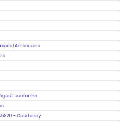
uipée/Américaine
lé
l'égout conforme
es
45320 - Courtenay