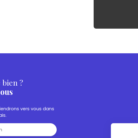
 bien ?
nous
eviendrons vers vous dans
ais.
m