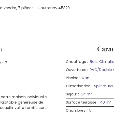
e à vendre, 7 pièces - Courtenay 45320
n
Carac
Chauffage
:
Bois, Climati
s
:
7
Ouvertures
:
PVC/Double v
Piscine
:
Non
Climatisation
:
Split mural
Séjour
:
54
m²
cette maison individuelle
e habitable généreuse de
Surface terrasse
:
40
m²
ccueillir votre famille sans
Chambres
:
5