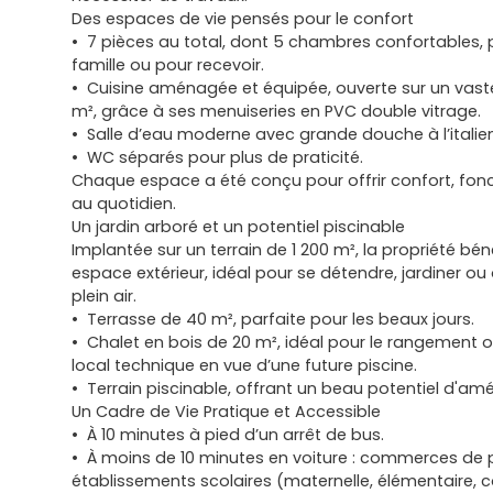
Des espaces de vie pensés pour le confort
7 pièces au total, dont 5 chambres confortables,
famille ou pour recevoir.
Cuisine aménagée et équipée, ouverte sur un vast
m², grâce à ses menuiseries en PVC double vitrage.
Salle d’eau moderne avec grande douche à l’italie
WC séparés pour plus de praticité.
Chaque espace a été conçu pour offrir confort, fonct
au quotidien.
Un jardin arboré et un potentiel piscinable
Implantée sur un terrain de 1 200 m², la propriété bé
espace extérieur, idéal pour se détendre, jardiner ou
plein air.
Terrasse de 40 m², parfaite pour les beaux jours.
Chalet en bois de 20 m², idéal pour le rangement
local technique en vue d’une future piscine.
Terrain piscinable, offrant un beau potentiel d'a
Un Cadre de Vie Pratique et Accessible
À 10 minutes à pied d’un arrêt de bus.
À moins de 10 minutes en voiture : commerces de p
établissements scolaires (maternelle, élémentaire, c