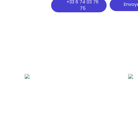
+33 6 74 03 76
Envoye
75