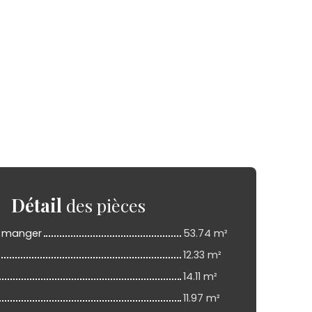
Détail
des pièces
 à manger
53.74 m²
12.33 m²
14.11 m²
11.97 m²