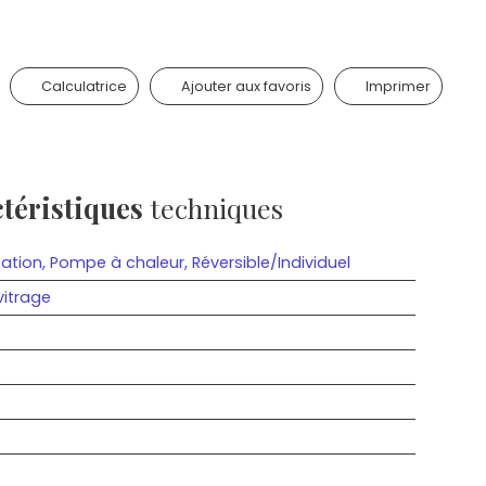
Calculatrice
Ajouter aux favoris
Imprimer
téristiques
techniques
sation, Pompe à chaleur, Réversible/Individuel
itrage