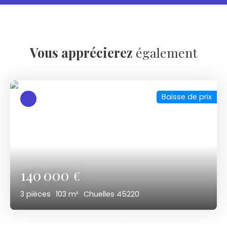
Vous apprécierez
également
Baisse de prix
140 000
€
3
pièces
103
m²
Chuelles 45220